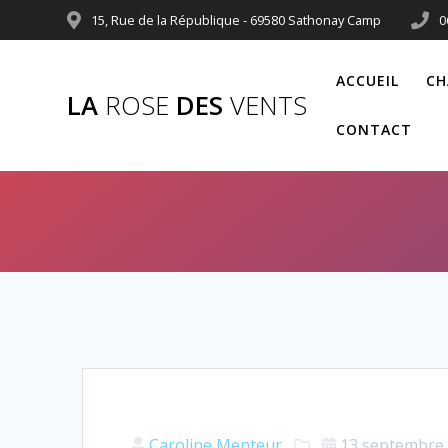
15, Rue de la République - 69580 Sathonay Camp
0
ACCUEIL
CH
LA
ROSE
DES
VENTS
CONTACT
Caroline Menteur
13 septembre