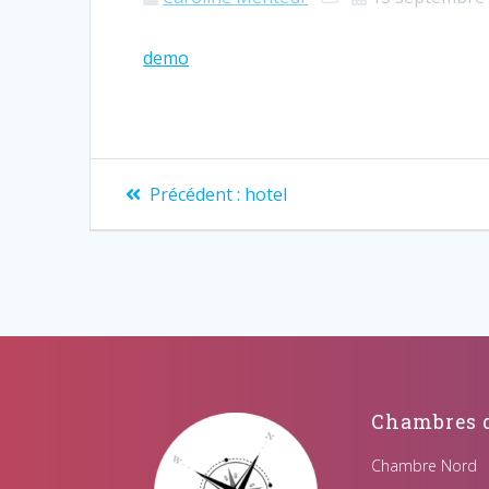
demo
Précédent :
hotel
Chambres d
Chambre Nord