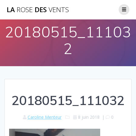
LA
ROSE
DES
VENTS
20180515_11103
2
20180515_111032
Caroline Menteur
8 juin 2018
|
0