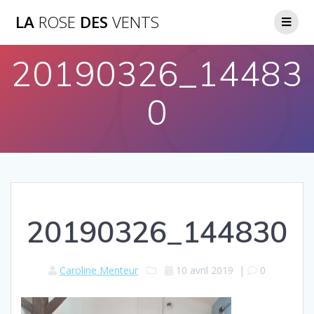
LA
ROSE
DES
VENTS
20190326_14483
0
20190326_144830
Caroline Menteur
10 avril 2019
|
0